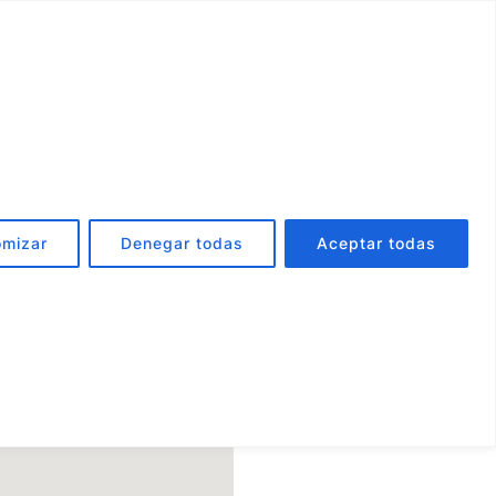
971 723 721
Novedades
omizar
Denegar todas
Aceptar todas