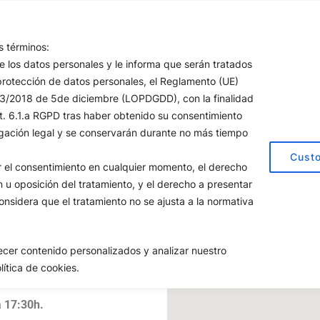
Sobre nosotros
Productos y Servicios
s términos:
 los datos personales y le informa que serán tratados
protección de datos personales, el Reglamento (UE)
 3/2018 de 5de diciembre (LOPDGDD), con la finalidad
art. 6.1.a RGPD tras haber obtenido su consentimiento
ligación legal y se conservarán durante no más tiempo
Cust
ar el consentimiento en cualquier momento, el derecho
ón u oposición del tratamiento, y el derecho a presentar
nsidera que el tratamiento no se ajusta a la normativa
 Alemania, número 7.
cer contenido personalizados y analizar nuestro
lítica de cookies.
a
17:30
h.