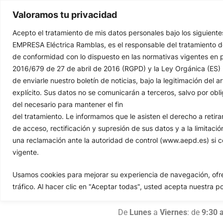
Valoramos tu privacidad
Acepto el tratamiento de mis datos personales bajo los siguiente
EMPRESA Eléctrica Ramblas, es el responsable del tratamiento de
de conformidad con lo dispuesto en las normativas vigentes en 
2016/679 de 27 de abril de 2016 (RGPD) y la Ley Orgánica (ES)
de enviarle nuestro boletín de noticias, bajo la legitimación del 
Ubicación
explícito. Sus datos no se comunicarán a terceros, salvo por ob
del necesario para mantener el fin
del tratamiento. Le informamos que le asisten el derecho a retir
de acceso, rectificación y supresión de sus datos y a la limitaci
una reclamación ante la autoridad de control (www.aepd.es) si co
vigente.
Nos puedes encontrar en Vía
Usamos cookies para mejorar su experiencia de navegación, ofre
tráfico. Al hacer clic en "Aceptar todas", usted acepta nuestra po
Dentro de nuestro horario:
De
Lunes
a
Viernes
: de
9:30